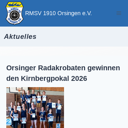
Zum
Inhalt
RMSV 1910 Orsingen e.V.
springen
Aktuelles
Orsinger Radakrobaten gewinnen
den Kirnbergpokal 2026