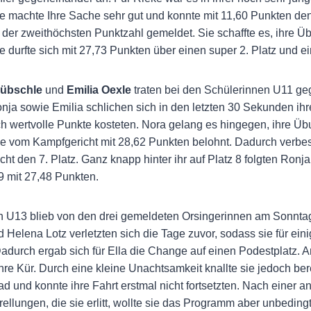
e machte Ihre Sache sehr gut und konnte mit 11,60 Punkten den 
 der zweithöchsten Punktzahl gemeldet. Sie schaffte es, ihre Ü
 durfte sich mit 27,73 Punkten über einen super 2. Platz und e
Hübschle
und
Emilia Oexle
traten bei den Schülerinnen U11 geg
onja sowie Emilia schlichen sich in den letzten 30 Sekunden ihre
h wertvolle Punkte kosteten. Nora gelang es hingegen, ihre Ü
e vom Kampfgericht mit 28,62 Punkten belohnt. Dadurch verbes
cht den 7. Platz. Ganz knapp hinter ihr auf Platz 8 folgten Ronj
 9 mit 27,48 Punkten.
n U13 blieb von den drei gemeldeten Orsingerinnen am Sonntag
d Helena Lotz verletzten sich die Tage zuvor, sodass sie für ei
adurch ergab sich für Ella die Change auf einen Podestplatz. Am
re Kür. Durch eine kleine Unachtsamkeit knallte sie jedoch bere
ad und konnte ihre Fahrt erstmal nicht fortsetzten. Nach eine
rellungen, die sie erlitt, wollte sie das Programm aber unbedin