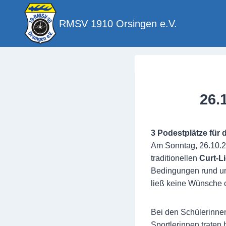
Zum
Inhalt
RMSV 1910 Orsingen e.V.
springen
26.
3 Podestplätze für
Am Sonntag, 26.10.2
traditionellen
Curt-L
Bedingungen rund um 
ließ keine Wünsche o
Bei den Schülerinne
Sportlerinnen traten 