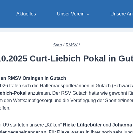
Aktuelles
Unser Verein
Unsere An
Start
/
RMSV
/
10.2025 Curt-Liebich Pokal in Gu
 den RMSV Orsingen in Gutach
026 trafen sich die Hallenradsportler/innen in Gutach (Schwa
iebich-Pokal
anzutreten. Der RSV Gutach hatte wie gewohnt für
den Wettkampf gesorgt und die Verpflegung der Sportler/innen
ffen.
n U9 starteten unsere „Küken“
Rieke Lütgebüter
und
Johanna 
hier gegeneinander an. Für Rieke war es in ihrer noch sehr jung