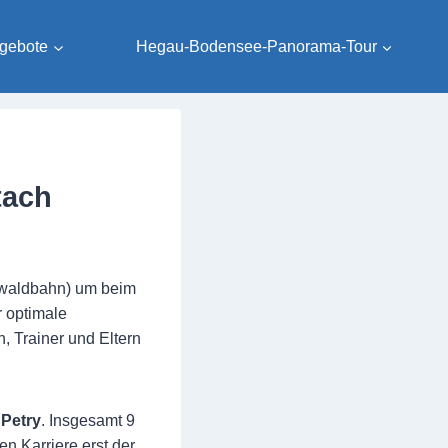
gebote
Hegau-Bodensee-Panorama-Tour
tach
rzwaldbahn) um beim
 optimale
, Trainer und Eltern
Petry
. Insgesamt 9
en Karriere erst der