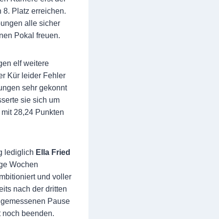
8. Platz erreichen.
bungen alle sicher
inen Pokal freuen.
en elf weitere
r Kür leider Fehler
bungen sehr gekonnt
serte sie sich um
a mit 28,24 Punkten
 lediglich
Ella Fried
nige Wochen
bitioniert und voller
its nach der dritten
r angemessenen Pause
gt noch beenden.