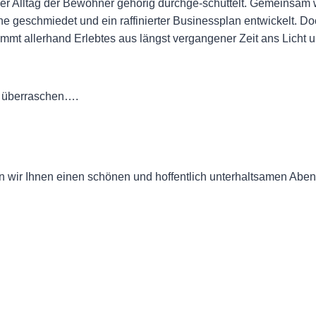
der Alltag der Bewohner gehörig durchge-schüttelt. Gemeinsam
e geschmiedet und ein raffinierter Businessplan entwickelt. Doc
mmt allerhand Erlebtes aus längst vergangener Zeit ans Licht un
o überraschen….
 wir Ihnen einen schönen und hoffentlich unterhaltsamen Abend