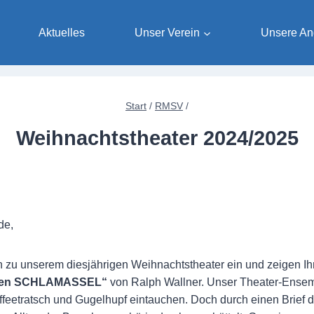
Aktuelles
Unser Verein
Unsere An
Start
/
RMSV
/
Weihnachtstheater 2024/2025
de,
ch zu unserem diesjährigen Weihnachtstheater ein und zeigen 
nten SCHLAMASSEL“
von Ralph Wallner. Unser Theater-Ensemb
Kaffeetratsch und Gugelhupf eintauchen. Doch durch einen Brief